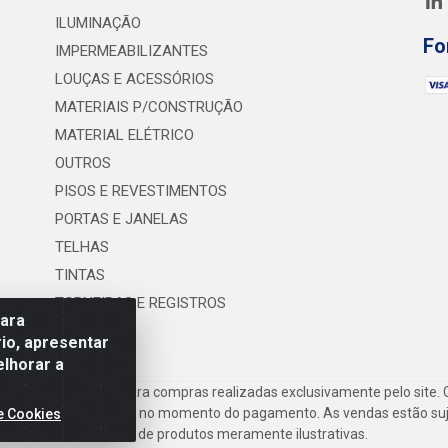
ILUMINAÇÃO
Fo
IMPERMEABILIZANTES
LOUÇAS E ACESSÓRIOS
MATERIAIS P/CONSTRUÇÃO
MATERIAL ELÉTRICO
OUTROS
PISOS E REVESTIMENTOS
PORTAS E JANELAS
TELHAS
TINTAS
TORNEIRAS E REGISTROS
para
UTILIDADES
io, apresentar
elhorar a
frete são válidos para compras realizadas exclusivamente pelo site. 
inho de compras do site no momento do pagamento. As vendas estão suje
e Cookies
Imagens de produtos meramente ilustrativas.