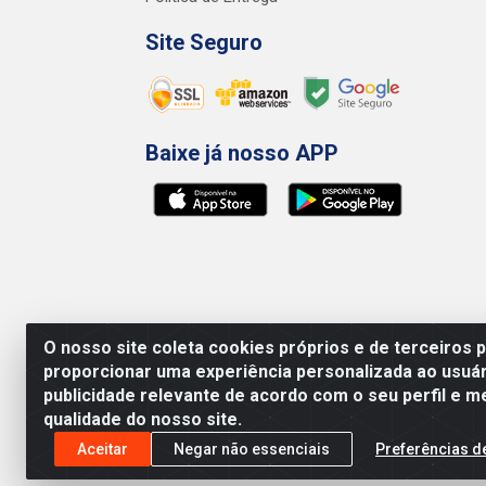
Site Seguro
Baixe já nosso APP
O nosso site coleta cookies próprios e de terceiros 
proporcionar uma experiência personalizada ao usuár
publicidade relevante de acordo com o seu perfil e m
qualidade do nosso site.
Preços, promoções, condições de pagamento e 
será válido o preço que for exibido no carr
Aceitar
Negar não essenciais
Preferências d