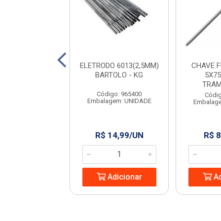
 PARA PEDREIRO
ELETRODO 6013(2,5MM)
CHAVE 
9” RAYCO
BARTOLO - KG
5X75
TRAM
digo: 965444
Código: 965400
Códig
agem: UNIDADE
Embalagem: UNIDADE
Embalag
 13,24/UN
R$ 14,99/UN
R$ 8
Adicionar
Adicionar
Ad