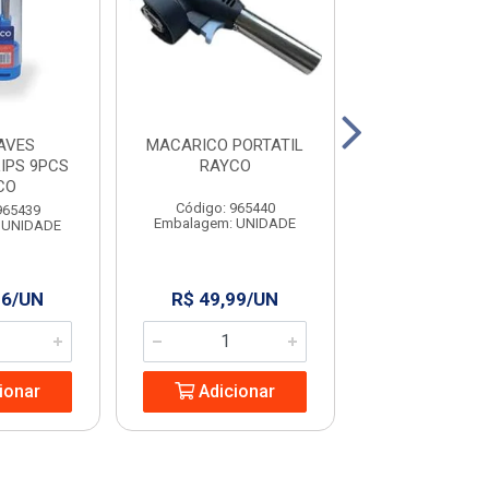
AVES
MACARICO PORTATIL
COLHER PARA P
IPS 9PCS
RAYCO
9” RAYC
CO
Código: 965440
Código: 965
965439
Embalagem: UNIDADE
Embalagem: U
 UNIDADE
96/UN
R$ 49,99/UN
R$ 13,24
ionar
Adicionar
Adicio