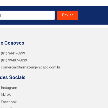
le Conosco
(81) 3441-6899
(81) 99407-6039
comercial@armazemjenipapo.com.br
des Sociais
Instagram
TikTok
Facebook