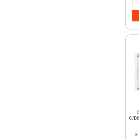
C/D
E