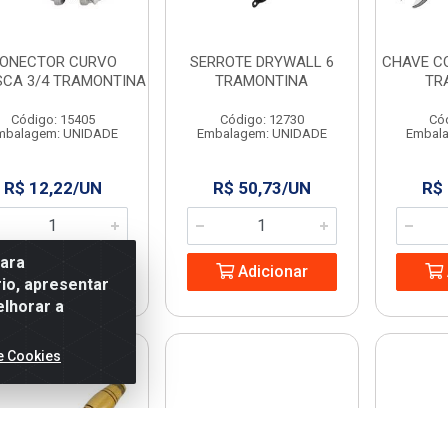
ONECTOR CURVO
SERROTE DRYWALL 6
CHAVE C
SCA 3/4 TRAMONTINA
TRAMONTINA
TR
Código: 15405
Código: 12730
Có
mbalagem: UNIDADE
Embalagem: UNIDADE
Embal
R$ 12,22/UN
R$ 50,73/UN
R$
para
Adicionar
Adicionar
io, apresentar
elhorar a
e Cookies