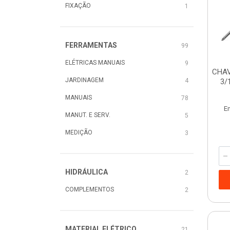
FIXAÇÃO
1
FERRAMENTAS
99
ELÉTRICAS MANUAIS
9
CHAV
JARDINAGEM
4
3/
MANUAIS
78
E
MANUT. E SERV.
5
MEDIÇÃO
3
HIDRÁULICA
2
COMPLEMENTOS
2
MATERIAL ELÉTRICO
21