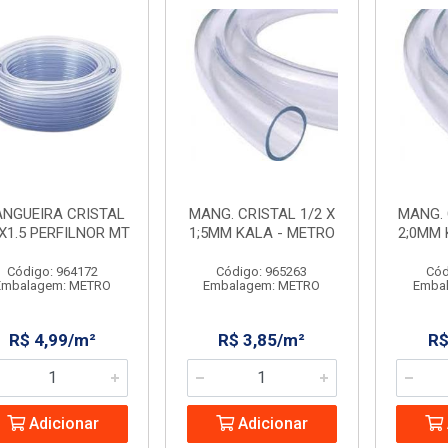
NGUEIRA CRISTAL
MANG. CRISTAL 1/2 X
MANG. 
X1.5 PERFILNOR MT
1;5MM KALA - METRO
2;0MM 
Código: 964172
Código: 965263
Cód
Embalagem: METRO
Embalagem: METRO
Emba
R$ 4,99/m²
R$ 3,85/m²
R$
Adicionar
Adicionar