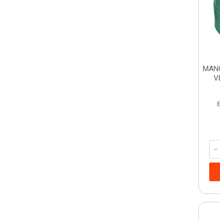
MANG
V