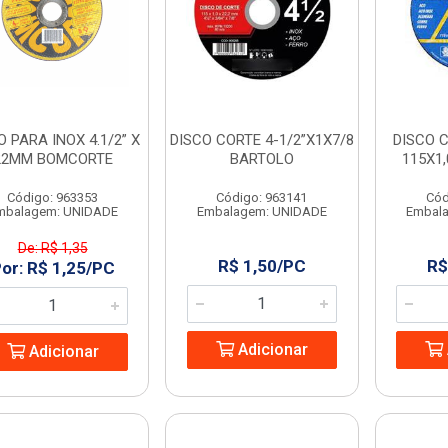
O PARA INOX 4.1/2” X
DISCO CORTE 4-1/2”X1X7/8
DISCO C
22MM BOMCORTE
BARTOLO
115X1
Código: 963353
Código: 963141
Cód
mbalagem: UNIDADE
Embalagem: UNIDADE
Embal
De: R$ 1,35
R$ 1,50/PC
R$
or: R$ 1,25/PC
Adicionar
Adicionar