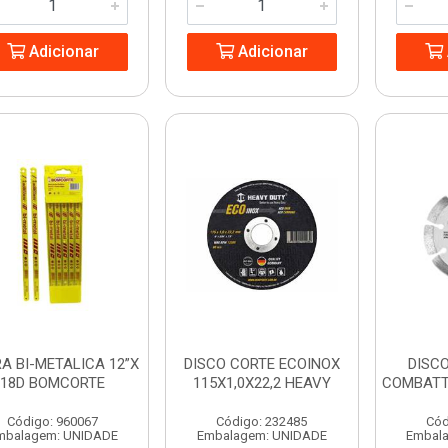
Adicionar
Adicionar
A BI-METALICA 12”X
DISCO CORTE ECOINOX
DISCO
18D BOMCORTE
115X1,0X22,2 HEAVY
COMBATT
Código: 960067
Código: 232485
Cód
mbalagem: UNIDADE
Embalagem: UNIDADE
Embal