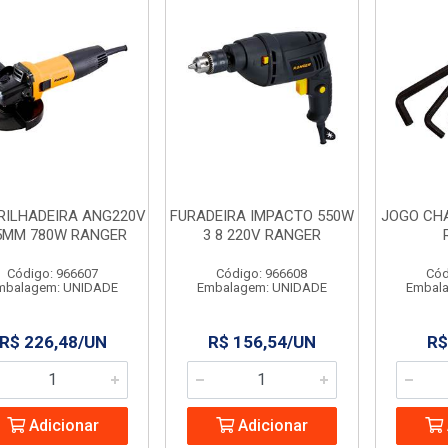
RILHADEIRA ANG220V
FURADEIRA IMPACTO 550W
JOGO CHA
5MM 780W RANGER
3 8 220V RANGER
Código: 966607
Código: 966608
Cód
mbalagem: UNIDADE
Embalagem: UNIDADE
Embal
R$ 226,48/UN
R$ 156,54/UN
R$
Adicionar
Adicionar