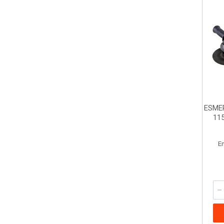
ESME
11
E