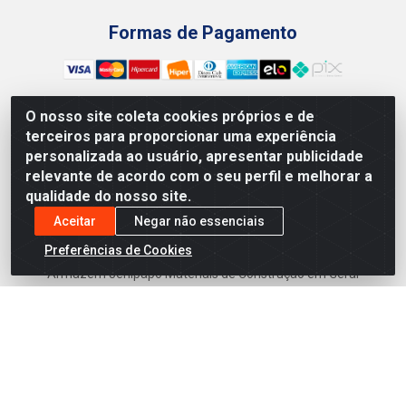
Formas de Pagamento
O nosso site coleta cookies próprios e de
terceiros para proporcionar uma experiência
Preços, promoções, condições de pagamento e frete são
personalizada ao usuário, apresentar publicidade
válidos para compras realizadas exclusivamente pelo site.
relevante de acordo com o seu perfil e melhorar a
Caso haja divergência de preço de um produto, será válido o
qualidade do nosso site.
preço que for exibido no carrinho de compras do site no
momento do pagamento. As vendas estão sujeitas a análise
Aceitar
Negar não essenciais
e disponibilidade do estoque. Imagens de produtos
Preferências de Cookies
meramente ilustrativas.
Armazém Jenipapo Materiais de Construção em Geral
LTDA - Rua das Flores, 2691 - Guabiraba, Recife/PE - CEP
52.291-630 - CNPJ 41.097.379/0001-