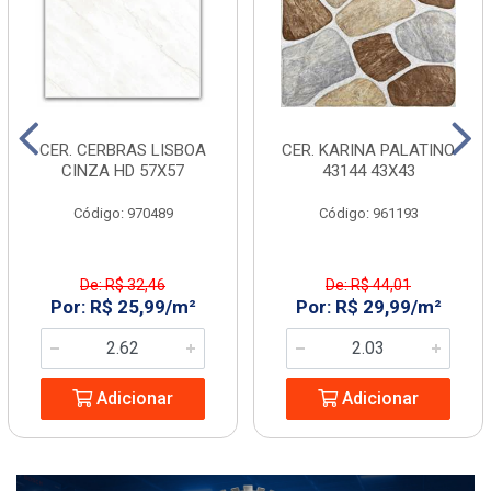
CER. CERBRAS LISBOA
CER. KARINA PALATINO
CINZA HD 57X57
43144 43X43
Código: 970489
Código: 961193
De: R$ 32,46
De: R$ 44,01
Por: R$ 25,99/m²
Por: R$ 29,99/m²
Adicionar
Adicionar