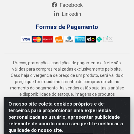
Facebook
Linkedin
Formas de Pagamento
Preços, promoções, condições de pagamento e frete são
válidos para compras realizadas exclusivamente pelo site.
Caso haja divergência de preço de um produto, será válido o
preço que for exibido no carrinho de compras do site no
momento do pagamento. As vendas estão sujeitas a análise
e disponibilidade do estoque. Imagens de produtos
meramente ilustrativas.
O nosso site coleta cookies próprios e de
Armazém Jenipapo Materiais de Construção em Geral
terceiros para proporcionar uma experiência
LTDA - Rua das Flores, 2691 - Guabiraba, Recife/PE - CEP
personalizada ao usuário, apresentar publicidade
52.291-630 - CNPJ 41.097.379/0001-
relevante de acordo com o seu perfil e melhorar a
qualidade do nosso site.