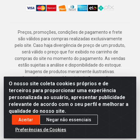
Preços, promoções, condições de pagamento e frete
são válidos para compras realizadas exclusivamente
pelo site. Caso haja divergência de preço de um produto,
será válido o preço que for exibido no carrinho de
compras do site no momento do pagamento. As vendas
estão sujeitas a análise e disponibilidade do estoque.
Imagens de produtos meramente ilustrativas.
Armazém Jenipapo Materiais de Construção em
O nosso site coleta cookies próprios e de
Geral LTDA - Rua das Flores, 2691 - Guabiraba,
terceiros para proporcionar uma experiência
Recife/PE - CEP 52.291-630 - CNPJ
personalizada ao usuário, apresentar publicidade
41.097.379/0001-
relevante de acordo com o seu perfil e melhorar a
qualidade do nosso site.
Aceitar
Negar não essenciais
Preferências de Cookies