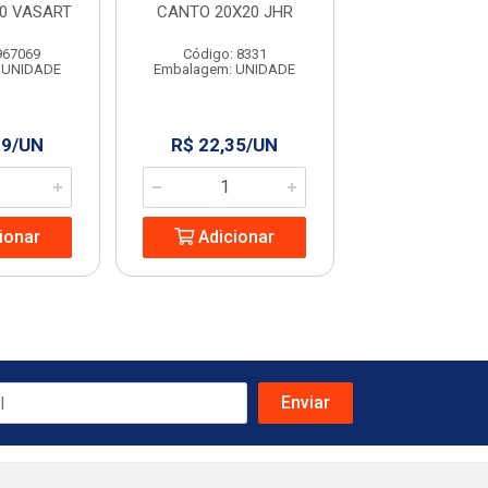
0 VASART
CANTO 20X20 JHR
RETO META
967069
Código: 8331
Código: 963
 UNIDADE
Embalagem: UNIDADE
Embalagem: U
99/UN
R$ 22,35/UN
R$ 17,36
ionar
Adicionar
Adicio