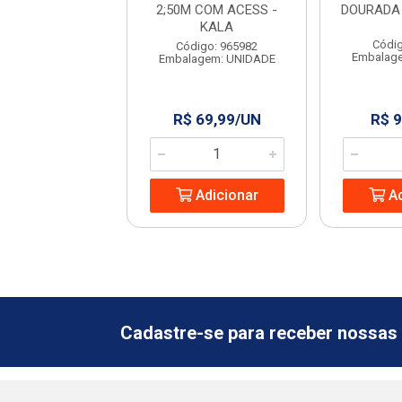
O METAL LR
2;50M COM ACESS -
DOURADA
KALA
digo: 963319
Códig
Código: 965982
agem: UNIDADE
Embalag
Embalagem: UNIDADE
 17,36/UN
R$ 69,99/UN
R$ 9
Adicionar
Adicionar
Ad
Cadastre-se para receber nossas 