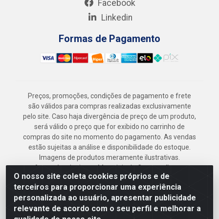
Facebook
Linkedin
Formas de Pagamento
Preços, promoções, condições de pagamento e frete
são válidos para compras realizadas exclusivamente
pelo site. Caso haja divergência de preço de um produto,
será válido o preço que for exibido no carrinho de
compras do site no momento do pagamento. As vendas
estão sujeitas a análise e disponibilidade do estoque.
Imagens de produtos meramente ilustrativas.
Armazém Jenipapo Materiais de Construção em
O nosso site coleta cookies próprios e de
Geral LTDA - Rua das Flores, 2691 - Guabiraba,
terceiros para proporcionar uma experiência
Recife/PE - CEP 52.291-630 - CNPJ
personalizada ao usuário, apresentar publicidade
41.097.379/0001-
relevante de acordo com o seu perfil e melhorar a