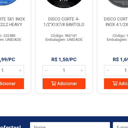
RTE 5X1 INOX
DISCO CORTE 4-
DISCO CORT
X22,2 HEAVY
1/2”X1X7/8 BARTOLO
INOX 4.1/2
o: 232483
Código: 963141
Código: 
em: UNIDADE
Embalagem: UNIDADE
Embalagem:
,99/PC
R$ 1,50/PC
R$ 1,6
icionar
Adicionar
Adic
ofertas!