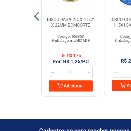
 SERRA COPO
DISCO PARA INOX 4.1/2”
DISCO CO
A 6PCS RANGER
X 22MM BOMCORTE
115X1,0
digo: 966605
Código: 963353
Códig
agem: UNIDADE
Embalagem: UNIDADE
Embalag
De: R$ 1,35
 21,30/UN
R$ 2
Por: R$ 1,25/PC
Adicionar
Ad
Adicionar
Cadastre-se para receber nossas 