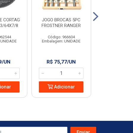
E CORTAG
JOGO BROCAS 5PC
JOGO SERRA
X3/64X7/8
FROSTNER RANGER
MADEIRA 6PCS
962544
Código: 966604
Código: 966
 UNIDADE
Embalagem: UNIDADE
Embalagem: U
9/UN
R$ 75,77/UN
R$ 21,30
ionar
Adicionar
Adicio