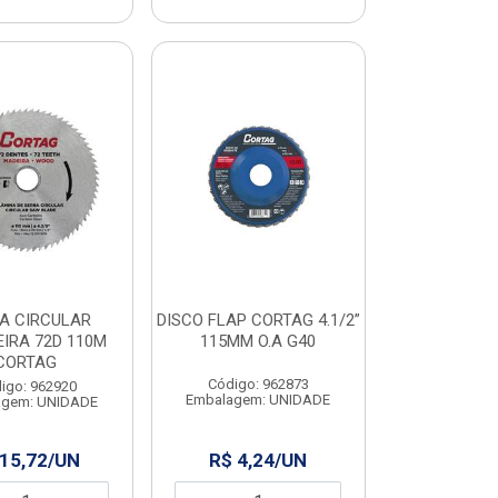
A CIRCULAR
DISCO FLAP CORTAG 4.1/2”
IRA 72D 110M
115MM O.A G40
CORTAG
Código: 962873
igo: 962920
Embalagem: UNIDADE
agem: UNIDADE
 15,72/UN
R$ 4,24/UN