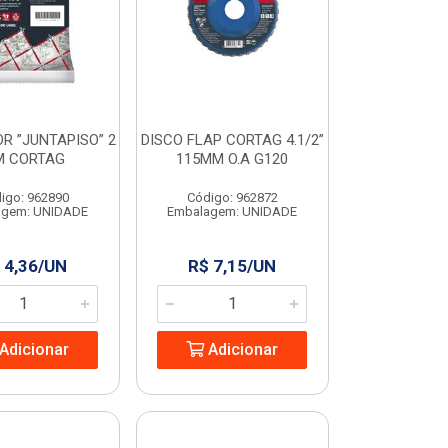
R ”JUNTAPISO” 2
DISCO FLAP CORTAG 4.1/2”
 CORTAG
115MM O.A G120
igo: 962890
Código: 962872
agem: UNIDADE
Embalagem: UNIDADE
 4,36/UN
R$ 7,15/UN
Adicionar
Adicionar