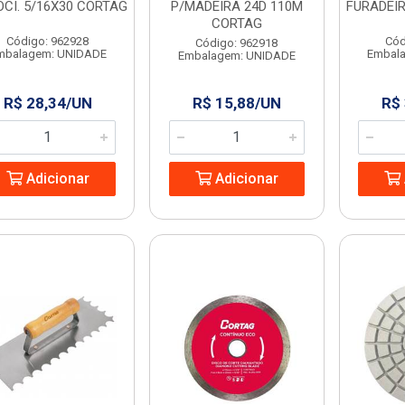
OCI. 5/16X30 CORTAG
P/MADEIRA 24D 110M
FURADEI
CORTAG
Código: 962928
Cód
Código: 962918
mbalagem: UNIDADE
Embal
Embalagem: UNIDADE
R$ 28,34/UN
R$ 15,88/UN
R$
Adicionar
Adicionar