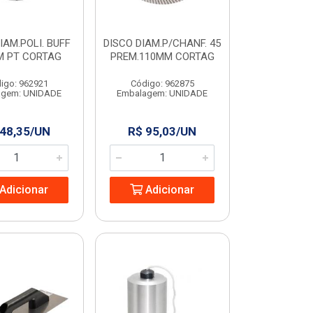
IAM.POLI. BUFF
DISCO DIAM.P/CHANF. 45
M PT CORTAG
PREM.110MM CORTAG
igo: 962921
Código: 962875
agem: UNIDADE
Embalagem: UNIDADE
 48,35/UN
R$ 95,03/UN
Adicionar
Adicionar