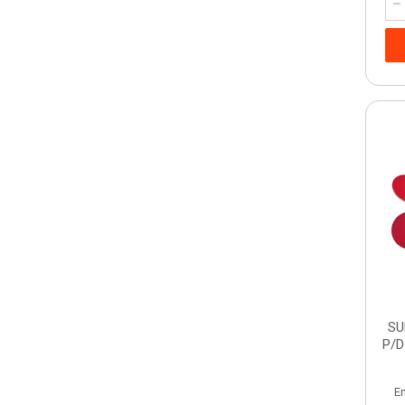
SU
P/D
E