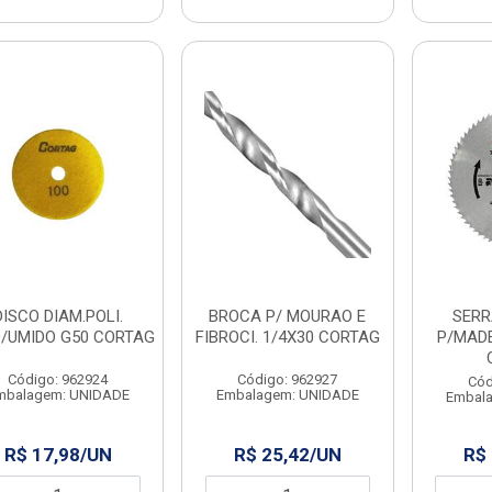
DISCO DIAM.POLI.
BROCA P/ MOURAO E
SERR
/UMIDO G50 CORTAG
FIBROCI. 1/4X30 CORTAG
P/MADE
Código: 962924
Código: 962927
Cód
mbalagem: UNIDADE
Embalagem: UNIDADE
Embal
R$ 17,98/UN
R$ 25,42/UN
R$