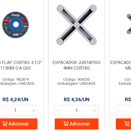
 FLAP CORTAG 4.1/2”
ESPACADOR JUNTAPISO
ESPACADO
115MM O.A G60
4MM CORTAG
MM
Código: 962874
Código: 964230
Cód
mbalagem: UNIDADE
Embalagem: UNIDADE
Embal
R$ 4,24/UN
R$ 4,36/UN
R$
Adicionar
Adicionar