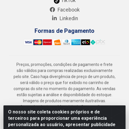
TikTok
Facebook
Linkedin
Formas de Pagamento
Preços, promoções, condições de pagamento e frete
são válidos para compras realizadas exclusivamente
pelo site. Caso haja divergência de preço de um produto,
será válido o preço que for exibido no carrinho de
compras do site no momento do pagamento. As vendas
estão sujeitas a análise e disponibilidade do estoque.
Imagens de produtos meramente ilustrativas.
Armazém Jenipapo Materiais de Construção em
O nosso site coleta cookies próprios e de
Geral LTDA - Rua das Flores, 2691 - Guabiraba,
terceiros para proporcionar uma experiência
Recife/PE - CEP 52.291-630 - CNPJ
personalizada ao usuário, apresentar publicidade
41.097.379/0001-