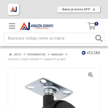
Baixe já nosso APP
0
VOLTAR
INÍCIO
FERRAMENTAS
MANUAIS
RODIZIO C/FREIO R0509F PT 50MM PP ALIANC