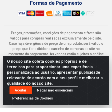
Formas de Pagamento
Preços, promoções, condições de pagamento e frete são
válidos para compras realizadas exclusivamente pelo site.
Caso haja divergência de preço de um produto, será válido o
preço que for exibido no carrinho de compras do site no
momento do pagamento. As vendas estão sujeitas a análise
e disponibilidade do estoque. Imagens de produtos
O nosso site coleta cookies próprios e de
meramente ilustrativas.
terceiros para proporcionar uma experiência
Armazém Jenipapo Materiais de Construção em Geral
personalizada ao usuário, apresentar publicidade
LTDA - Rua das Flores, 2691 - Guabiraba, Recife/PE - CEP
relevante de acordo com o seu perfil e melhorar a
52.291-630 - CNPJ 41.097.379/0001-
qualidade do nosso site.
Aceitar
Negar não essenciais
Preferências de Cookies