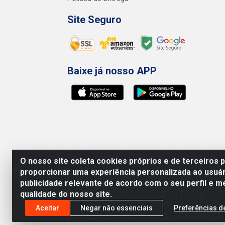
Site Seguro
Baixe já nosso APP
O nosso site coleta cookies próprios e de terceiros 
proporcionar uma experiência personalizada ao usuár
publicidade relevante de acordo com o seu perfil e m
qualidade do nosso site.
Preços, promoções, condições de pagamento e 
será válido o preço que for exibido no carr
Aceitar
Negar não essenciais
Preferências d