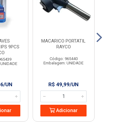
AVES
MACARICO PORTATIL
COLHER PARA P
IPS 9PCS
RAYCO
9” RAYC
CO
Código: 965440
Código: 965
965439
Embalagem: UNIDADE
Embalagem: U
 UNIDADE
96/UN
R$ 49,99/UN
R$ 13,24
ionar
Adicionar
Adicio