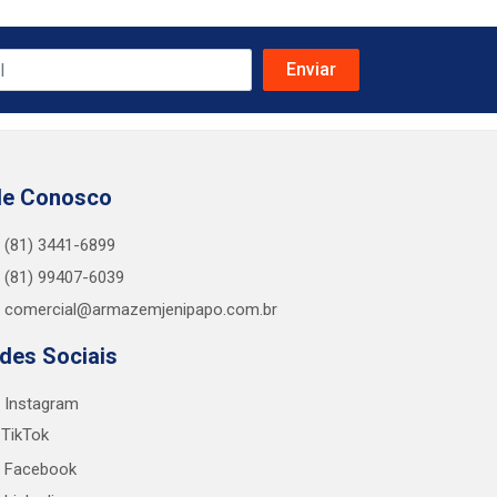
le Conosco
(81) 3441-6899
(81) 99407-6039
comercial@armazemjenipapo.com.br
des Sociais
Instagram
TikTok
Facebook