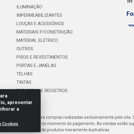
ILUMINAÇÃO
Fo
IMPERMEABILIZANTES
LOUÇAS E ACESSÓRIOS
MATERIAIS P/CONSTRUÇÃO
MATERIAL ELÉTRICO
OUTROS
PISOS E REVESTIMENTOS
PORTAS E JANELAS
TELHAS
TINTAS
TORNEIRAS E REGISTROS
para
UTILIDADES
io, apresentar
elhorar a
frete são válidos para compras realizadas exclusivamente pelo site. 
inho de compras do site no momento do pagamento. As vendas estão suje
e Cookies
Imagens de produtos meramente ilustrativas.