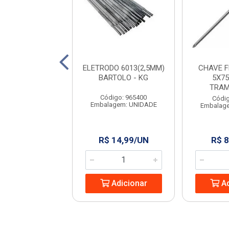
 PARA PEDREIRO
ELETRODO 6013(2,5MM)
CHAVE 
9” RAYCO
BARTOLO - KG
5X75
TRAM
digo: 965444
Código: 965400
Códig
agem: UNIDADE
Embalagem: UNIDADE
Embalag
 13,24/UN
R$ 14,99/UN
R$ 8
Adicionar
Adicionar
Ad