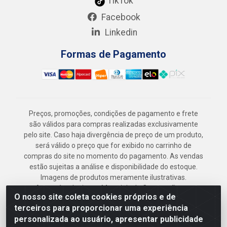
TikTok
Facebook
Linkedin
Formas de Pagamento
Preços, promoções, condições de pagamento e frete
são válidos para compras realizadas exclusivamente
pelo site. Caso haja divergência de preço de um produto,
será válido o preço que for exibido no carrinho de
compras do site no momento do pagamento. As vendas
estão sujeitas a análise e disponibilidade do estoque.
Imagens de produtos meramente ilustrativas.
Armazém Jenipapo Materiais de Construção em
O nosso site coleta cookies próprios e de
Geral LTDA - Rua das Flores, 2691 - Guabiraba,
terceiros para proporcionar uma experiência
Recife/PE - CEP 52.291-630 - CNPJ
personalizada ao usuário, apresentar publicidade
41.097.379/0001-