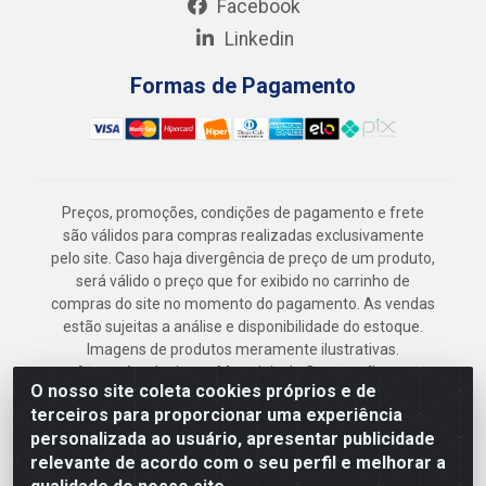
Facebook
Linkedin
Formas de Pagamento
Preços, promoções, condições de pagamento e frete
são válidos para compras realizadas exclusivamente
pelo site. Caso haja divergência de preço de um produto,
será válido o preço que for exibido no carrinho de
compras do site no momento do pagamento. As vendas
estão sujeitas a análise e disponibilidade do estoque.
Imagens de produtos meramente ilustrativas.
Armazém Jenipapo Materiais de Construção em
O nosso site coleta cookies próprios e de
Geral LTDA - Rua das Flores, 2691 - Guabiraba,
terceiros para proporcionar uma experiência
Recife/PE - CEP 52.291-630 - CNPJ
personalizada ao usuário, apresentar publicidade
41.097.379/0001-
relevante de acordo com o seu perfil e melhorar a