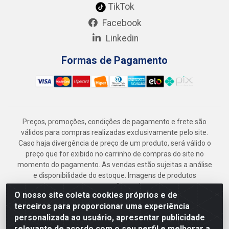
TikTok
Facebook
Linkedin
Formas de Pagamento
Preços, promoções, condições de pagamento e frete são
válidos para compras realizadas exclusivamente pelo site.
Caso haja divergência de preço de um produto, será válido o
preço que for exibido no carrinho de compras do site no
momento do pagamento. As vendas estão sujeitas a análise
e disponibilidade do estoque. Imagens de produtos
meramente ilustrativas.
O nosso site coleta cookies próprios e de
Armazém Jenipapo Materiais de Construção em Geral
terceiros para proporcionar uma experiência
LTDA - Rua das Flores, 2691 - Guabiraba, Recife/PE - CEP
personalizada ao usuário, apresentar publicidade
52.291-630 - CNPJ 41.097.379/0001-
relevante de acordo com o seu perfil e melhorar a