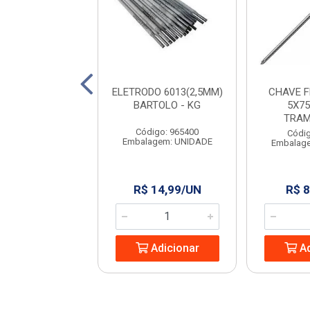
 PARA PEDREIRO
ELETRODO 6013(2,5MM)
CHAVE 
9” RAYCO
BARTOLO - KG
5X75
TRAM
digo: 965444
Código: 965400
Códig
agem: UNIDADE
Embalagem: UNIDADE
Embalag
 13,24/UN
R$ 14,99/UN
R$ 8
Adicionar
Adicionar
Ad