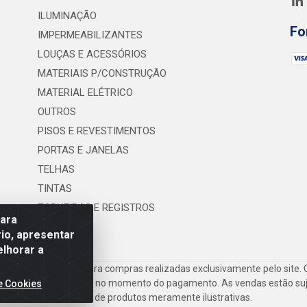
ILUMINAÇÃO
Fo
IMPERMEABILIZANTES
LOUÇAS E ACESSÓRIOS
MATERIAIS P/CONSTRUÇÃO
MATERIAL ELÉTRICO
OUTROS
PISOS E REVESTIMENTOS
PORTAS E JANELAS
TELHAS
TINTAS
TORNEIRAS E REGISTROS
para
UTILIDADES
io, apresentar
elhorar a
frete são válidos para compras realizadas exclusivamente pelo site. 
inho de compras do site no momento do pagamento. As vendas estão suje
e Cookies
Imagens de produtos meramente ilustrativas.