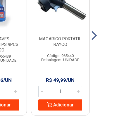
AVES
MACARICO PORTATIL
COLHER PARA P
IPS 9PCS
RAYCO
9” RAYC
CO
Código: 965440
Código: 965
965439
Embalagem: UNIDADE
Embalagem: U
 UNIDADE
96/UN
R$ 49,99/UN
R$ 13,24
ionar
Adicionar
Adicio