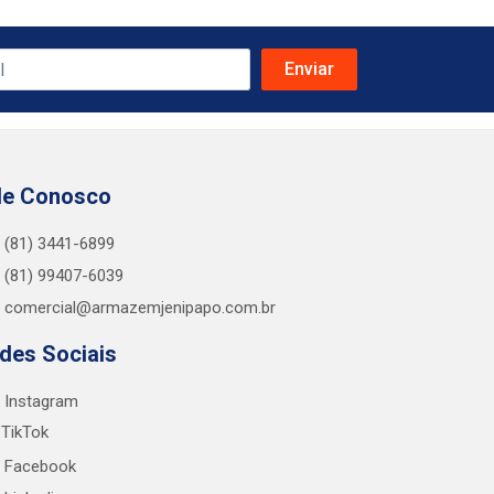
le Conosco
(81) 3441-6899
(81) 99407-6039
comercial@armazemjenipapo.com.br
des Sociais
Instagram
TikTok
Facebook