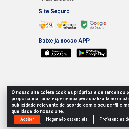
Site Seguro
Baixe já nosso APP
O nosso site coleta cookies próprios e de terceiros 
proporcionar uma experiência personalizada ao usuár
publicidade relevante de acordo com o seu perfil e m
qualidade do nosso site.
Preços, promoções, condições de pagamento e 
será válido o preço que for exibido no carr
Aceitar
Negar não essenciais
Preferências d