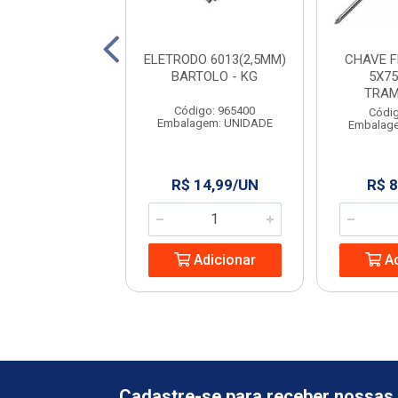
 PARA PEDREIRO
ELETRODO 6013(2,5MM)
CHAVE 
9” RAYCO
BARTOLO - KG
5X75
TRAM
digo: 965444
Código: 965400
Códig
agem: UNIDADE
Embalagem: UNIDADE
Embalag
 13,24/UN
R$ 14,99/UN
R$ 8
Adicionar
Adicionar
Ad
Cadastre-se para receber nossas 