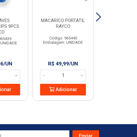
AVES
MACARICO PORTATIL
COLHER PARA P
IPS 9PCS
RAYCO
9” RAYC
CO
Código: 965440
Código: 965
965439
Embalagem: UNIDADE
Embalagem: U
 UNIDADE
96/UN
R$ 49,99/UN
R$ 13,24
ionar
Adicionar
Adicio