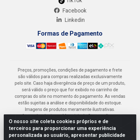
TikTok
Facebook
Linkedin
Formas de Pagamento
Preços, promoções, condições de pagamento e frete
são válidos para compras realizadas exclusivamente
pelo site. Caso haja divergência de preço de um produto,
será válido o preço que for exibido no carrinho de
compras do site no momento do pagamento. As vendas
estão sujeitas a análise e disponibilidade do estoque.
Imagens de produtos meramente ilustrativas.
Armazém Jenipapo Materiais de Construção em
O nosso site coleta cookies próprios e de
Geral LTDA - Rua das Flores, 2691 - Guabiraba,
terceiros para proporcionar uma experiência
Recife/PE - CEP 52.291-630 - CNPJ
personalizada ao usuário, apresentar publicidade
41.097.379/0001-