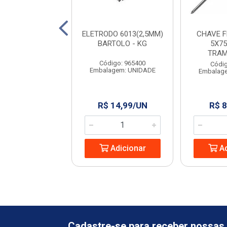
 PARA PEDREIRO
ELETRODO 6013(2,5MM)
CHAVE 
9” RAYCO
BARTOLO - KG
5X75
TRAM
digo: 965444
Código: 965400
Códig
agem: UNIDADE
Embalagem: UNIDADE
Embalag
 13,24/UN
R$ 14,99/UN
R$ 8
Adicionar
Adicionar
Ad
Cadastre-se para receber nossas 