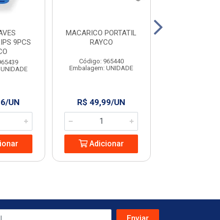
AVES
MACARICO PORTATIL
COLHER PARA P
IPS 9PCS
RAYCO
9” RAYC
CO
Código: 965440
Código: 965
965439
Embalagem: UNIDADE
Embalagem: U
 UNIDADE
96/UN
R$ 49,99/UN
R$ 13,24
ionar
Adicionar
Adicio