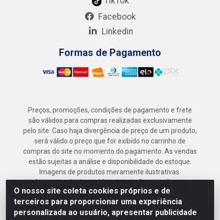
TikTok
Facebook
Linkedin
Formas de Pagamento
Preços, promoções, condições de pagamento e frete
são válidos para compras realizadas exclusivamente
pelo site. Caso haja divergência de preço de um produto,
será válido o preço que for exibido no carrinho de
compras do site no momento do pagamento. As vendas
estão sujeitas a análise e disponibilidade do estoque.
Imagens de produtos meramente ilustrativas.
Armazém Jenipapo Materiais de Construção em
O nosso site coleta cookies próprios e de
Geral LTDA - Rua das Flores, 2691 - Guabiraba,
terceiros para proporcionar uma experiência
Recife/PE - CEP 52.291-630 - CNPJ
personalizada ao usuário, apresentar publicidade
41.097.379/0001-