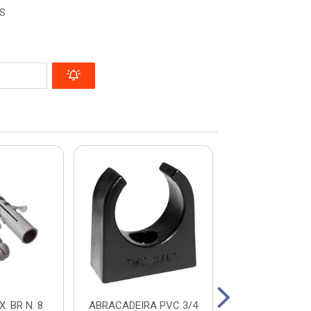
S
. BR N. 8
ABRACADEIRA PVC 3/4
FIXA FIO 2,5