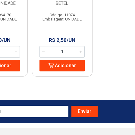
UNIDADE
BETEL
GRANFI
964170
Código: 11074
Código: 63
 UNIDADE
Embalagem: UNIDADE
Embalagem: U
0/UN
R$ 2,50/UN
R$ 2,99/
ionar
Adicionar
Adicio