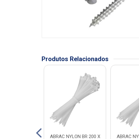
Produtos Relacionados
FIO 2,5 A 4MM
ABRAC NYLON BR 200 X
ABRAC NY