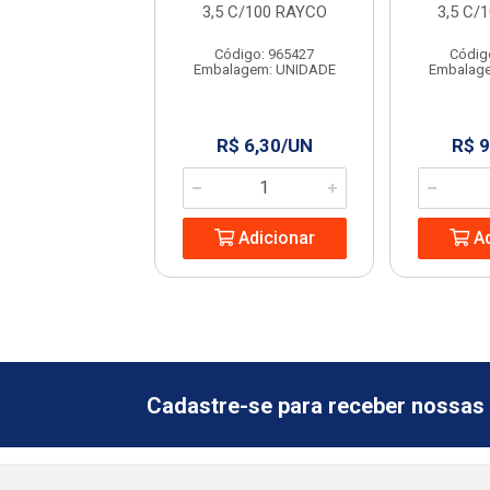
GRANFIX
3,5 C/100 RAYCO
3,5 C/
ódigo: 6364
Código: 965427
Códig
agem: UNIDADE
Embalagem: UNIDADE
Embalag
 2,99/SC
R$ 6,30/UN
R$ 9
Adicionar
Adicionar
Ad
Cadastre-se para receber nossas 