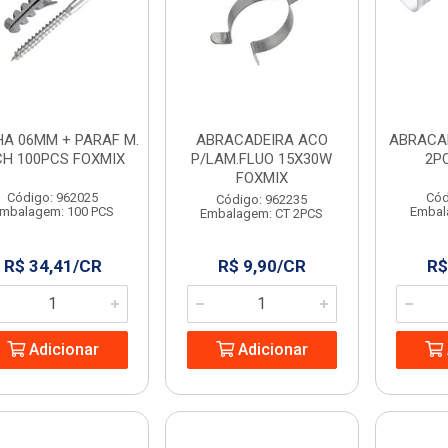
A 06MM + PARAF M.
ABRACADEIRA ACO
ABRACAD
CH 100PCS FOXMIX
P/LAM.FLUO 15X30W
2P
FOXMIX
Código: 962025
Cód
Código: 962235
mbalagem: 100 PCS
Embal
Embalagem: CT 2PCS
R$ 34,41/CR
R$ 9,90/CR
R$
Adicionar
Adicionar