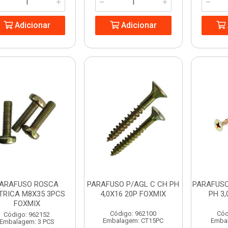
Adicionar
Adicionar
ARAFUSO ROSCA
PARAFUSO P/AGL C CH PH
PARAFUSO
TRICA M8X35 3PCS
4,0X16 20P FOXMIX
PH 3
FOXMIX
Código: 962100
Cód
Código: 962152
Embalagem: CT15PC
Embal
Embalagem: 3 PCS