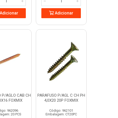
Adicionar
Adicionar
 P/AGLO CAB CH
PARAFUSO P/AGL C CH PH
,0X16 FOXMIX
4,0X20 20P FOXMIX
igo: 962096
Código: 962101
agem: 20 PCS
Embalagem: CT20PC