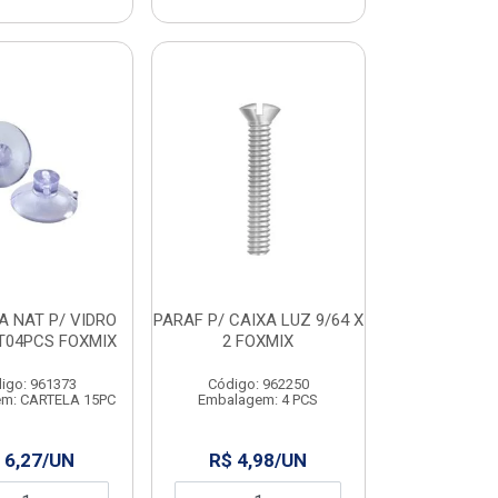
 NAT P/ VIDRO
PARAF P/ CAIXA LUZ 9/64 X
T04PCS FOXMIX
2 FOXMIX
igo: 961373
Código: 962250
m: CARTELA 15PC
Embalagem: 4 PCS
 6,27/UN
R$ 4,98/UN