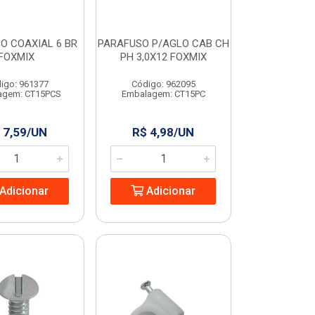
O COAXIAL 6 BR
PARAFUSO P/AGLO CAB CH
FOXMIX
PH 3,0X12 FOXMIX
igo: 961377
Código: 962095
agem: CT15PCS
Embalagem: CT15PC
 7,59/UN
R$ 4,98/UN
Adicionar
Adicionar