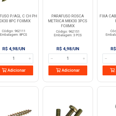
FUSO P/AGL C CH PH
PARAFUSO ROSCA
FIXA CAB
,0X30 8PC FOXMIX
METRICA M8X30 3PCS
FOXMIX
Código: 962111
Cód
Código: 962151
Embalagem: 8PCS
Embal
Embalagem: 3 PCS
R$ 4,98/UN
R$ 4,98/UN
R$
Adicionar
Adicionar