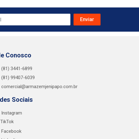
le Conosco
(81) 3441-6899
(81) 99407-6039
comercial@armazemjenipapo.com.br
des Sociais
Instagram
TikTok
Facebook