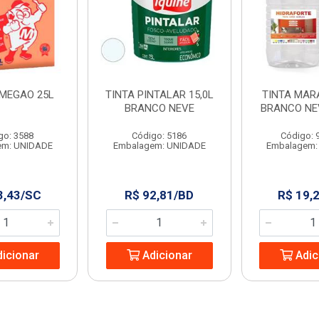
 MEGAO 25L
TINTA PINTALAR 15,0L
TINTA MAR
BRANCO NEVE
BRANCO NE
go: 3588
Código: 5186
Código: 
em: UNIDADE
Embalagem: UNIDADE
Embalagem:
3,43/SC
R$ 92,81/BD
R$ 19,
icionar
Adicionar
Adic