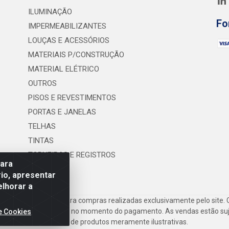
ILUMINAÇÃO
Fo
IMPERMEABILIZANTES
LOUÇAS E ACESSÓRIOS
MATERIAIS P/CONSTRUÇÃO
MATERIAL ELÉTRICO
OUTROS
PISOS E REVESTIMENTOS
PORTAS E JANELAS
TELHAS
TINTAS
TORNEIRAS E REGISTROS
para
UTILIDADES
io, apresentar
elhorar a
frete são válidos para compras realizadas exclusivamente pelo site. 
inho de compras do site no momento do pagamento. As vendas estão suje
e Cookies
Imagens de produtos meramente ilustrativas.