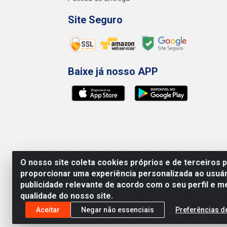
Site Seguro
Baixe já nosso APP
O nosso site coleta cookies próprios e de terceiros 
proporcionar uma experiência personalizada ao usuár
publicidade relevante de acordo com o seu perfil e m
qualidade do nosso site.
Preços, promoções, condições de pagamento e 
será válido o preço que for exibido no carr
Aceitar
Negar não essenciais
Preferências d