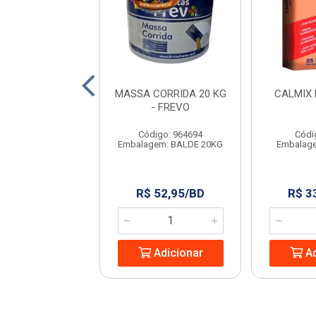
 FREVO MARFIM
MASSA CORRIDA 20 KG
CALMIX
15L
- FREVO
digo: 966641
Código: 964694
Códi
agem: UNIDADE
Embalagem: BALDE 20KG
Embalag
129,99/BD
R$ 52,95/BD
R$ 3
Adicionar
Adicionar
Ad