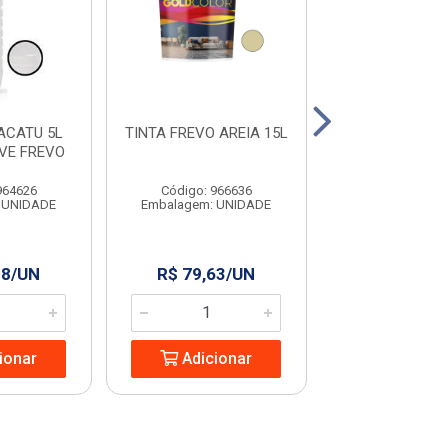
ACATU 5L
TINTA FREVO AREIA 15L
TINTA FREVO 
VE FREVO
15L
964626
Código: 966636
Código: 966
 UNIDADE
Embalagem: UNIDADE
Embalagem: U
28/UN
R$ 79,63/UN
R$ 129,9
ionar
Adicionar
Adicio