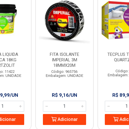
 LIQUIDA
FITA ISOLANTE
TECPLUS T
CA 18KG
IMPERIAL 3M
QUARTZ
RTZOLIT
18MMX20M
Código:
o: 11422
Código: 965756
Embalagem:
em: UNIDADE
Embalagem: UNIDADE
9,99/UN
R$ 9,16/UN
R$ 89,
icionar
Adicionar
Adic