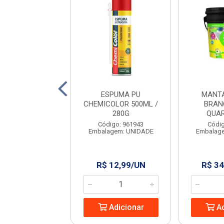
TIVO PLAST.
ESPUMA PU
MANTA
LIT VEDACIT
CHEMICOLOR 500ML /
BRAN
900ML
280G
QUA
digo: 961954
Código: 961943
Códig
agem: UNIDADE
Embalagem: UNIDADE
Embalag
 36,99/UN
R$ 12,99/UN
R$ 34
Adicionar
Adicionar
Ad