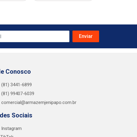
le Conosco
(81) 3441-6899
(81) 99407-6039
comercial@armazemjenipapo.com.br
des Sociais
Instagram