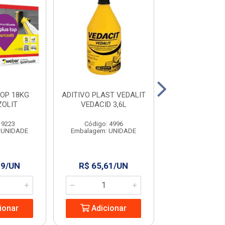
OP 18KG
ADITIVO PLAST VEDALIT
ADITIVO PL
OLIT
VEDACID 3,6L
VEDALIT VE
900ML
 9223
Código: 4996
Código: 961
 UNIDADE
Embalagem: UNIDADE
Embalagem: U
99/UN
R$ 65,61/UN
R$ 36,99
ionar
Adicionar
Adicio