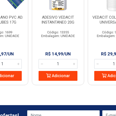
CANO PVC AD.
ADESIVO VEDACIT
VEDACIT CO
UBES 17G
INSTANTANEO 20G
UNIVERS
go: 1699
Código: 13355
Código: 
em: UNIDADE
Embalagem: UNIDADE
Embalagem:
,97/UN
R$ 14,99/UN
R$ 29,
icionar
Adicionar
Adic
ofertas!