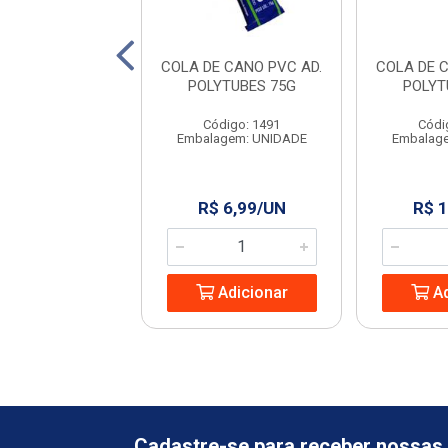
 DE CANO 75G
COLA DE CANO PVC AD.
COLA DE 
LASTILIT
POLYTUBES 75G
POLYT
digo: 19804
Código: 1491
Códi
agem: UNIDADE
Embalagem: UNIDADE
Embalag
 7,44/UN
R$ 6,99/UN
R$ 1
Adicionar
Adicionar
Ad
Cadastre-se para receber nossas 