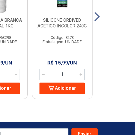
LA BRANCA
SILICONE ORBIVED
COLA DE CAN
AL 1KG
ACETICO INCOLOR 240G
PLASTIL
963298
Código: 8273
Código: 19
 UNIDADE
Embalagem: UNIDADE
Embalagem: U
99/UN
R$ 15,99/UN
R$ 7,44/
ionar
Adicionar
Adicio