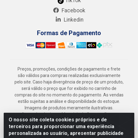
TikTok
Facebook
Linkedin
Formas de Pagamento
Preços, promoções, condições de pagamento e frete
são válidos para compras realizadas exclusivamente
pelo site. Caso haja divergência de preço de um produto,
será válido o preço que for exibido no carrinho de
compras do site no momento do pagamento. As vendas
estão sujeitas a análise e disponibilidade do estoque.
Imagens de produtos meramente ilustrativas.
Armazém Jenipapo Materiais de Construção em
O nosso site coleta cookies próprios e de
Geral LTDA - Rua das Flores, 2691 - Guabiraba,
terceiros para proporcionar uma experiência
Recife/PE - CEP 52.291-630 - CNPJ
personalizada ao usuário, apresentar publicidade
41.097.379/0001-