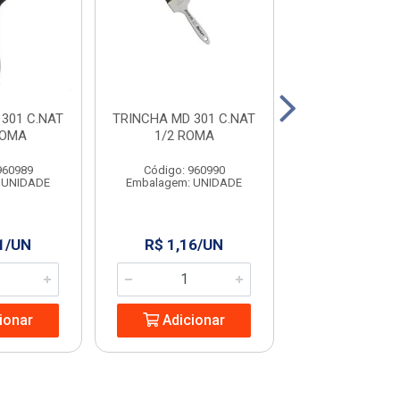
301 C.NAT
TRINCHA MD 301 C.NAT
TRINCHA MD 30
ROMA
1/2 ROMA
2 ROMA
960989
Código: 960990
Código: 960
 UNIDADE
Embalagem: UNIDADE
Embalagem: U
1/UN
R$ 1,16/UN
R$ 3,72/
ionar
Adicionar
Adicio