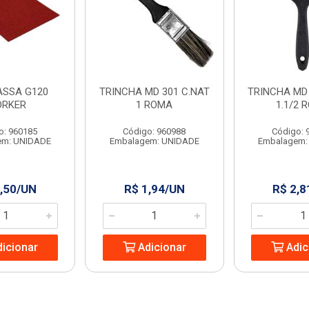
ASSA G120
TRINCHA MD 301 C.NAT
TRINCHA MD 
RKER
1 ROMA
1.1/2 
o: 960185
Código: 960988
Código: 
em: UNIDADE
Embalagem: UNIDADE
Embalagem:
,50/UN
R$ 1,94/UN
R$ 2,8
icionar
Adicionar
Adic