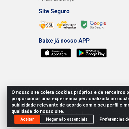
Site Seguro
Baixe já nosso APP
O nosso site coleta cookies próprios e de terceiros 
proporcionar uma experiência personalizada ao usuár
publicidade relevante de acordo com o seu perfil e m
qualidade do nosso site.
Preços, promoções, condições de pagamento e 
será válido o preço que for exibido no carr
Aceitar
Negar não essenciais
Preferências d