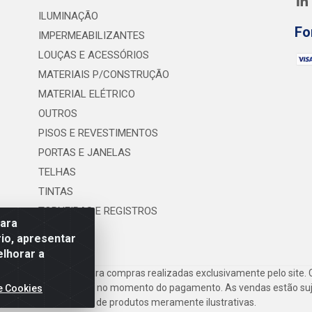
ILUMINAÇÃO
Fo
IMPERMEABILIZANTES
LOUÇAS E ACESSÓRIOS
MATERIAIS P/CONSTRUÇÃO
MATERIAL ELÉTRICO
OUTROS
PISOS E REVESTIMENTOS
PORTAS E JANELAS
TELHAS
TINTAS
TORNEIRAS E REGISTROS
para
UTILIDADES
io, apresentar
elhorar a
frete são válidos para compras realizadas exclusivamente pelo site. 
inho de compras do site no momento do pagamento. As vendas estão suje
e Cookies
Imagens de produtos meramente ilustrativas.