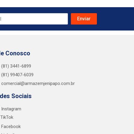
le Conosco
(81) 3441-6899
(81) 99407-6039
comercial@armazemjenipapo.com.br
des Sociais
Instagram
TikTok
Facebook