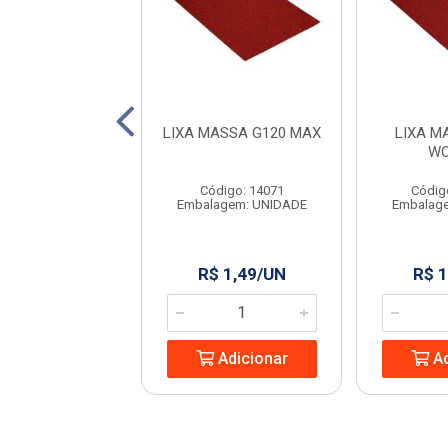
A MD 301 C.NAT
LIXA MASSA G120 MAX
LIXA M
2 ROMA
WO
digo: 960991
Código: 14071
Códig
agem: UNIDADE
Embalagem: UNIDADE
Embalag
 3,72/UN
R$ 1,49/UN
R$ 1
Adicionar
Adicionar
Ad