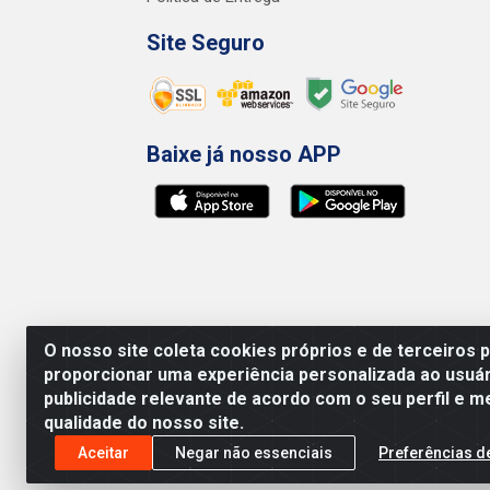
Site Seguro
Baixe já nosso APP
O nosso site coleta cookies próprios e de terceiros 
proporcionar uma experiência personalizada ao usuár
publicidade relevante de acordo com o seu perfil e m
qualidade do nosso site.
Preços, promoções, condições de pagamento e 
será válido o preço que for exibido no carr
Aceitar
Negar não essenciais
Preferências d