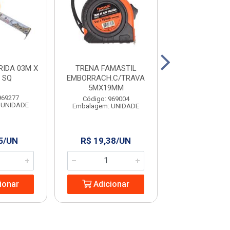
IDA 03M X
TRENA FAMASTIL
TRENA ABERT
 SQ
EMBORRACH.C/TRAVA
50M X 13MM B
5MX19MM
969277
Código: 968
Código: 969004
 UNIDADE
Embalagem: U
Embalagem: UNIDADE
5/UN
R$ 19,38/UN
R$ 59,99
ionar
Adicionar
Adicio