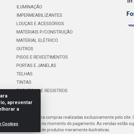
ILUMINAÇÃO
Fo
IMPERMEABILIZANTES
LOUÇAS E ACESSÓRIOS
MATERIAIS P/CONSTRUÇÃO
MATERIAL ELÉTRICO
OUTROS
PISOS E REVESTIMENTOS
PORTAS E JANELAS
TELHAS
TINTAS
TORNEIRAS E REGISTROS
para
UTILIDADES
io, apresentar
elhorar a
frete são válidos para compras realizadas exclusivamente pelo site. 
inho de compras do site no momento do pagamento. As vendas estão suje
e Cookies
Imagens de produtos meramente ilustrativas.