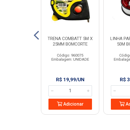
 ABERTA PROF
TRENA COMBATT 5M X
LINHA PA
13MM BOMCORTE
25MM BOMCORTE
50M B
digo: 968364
Código: 960075
Códig
agem: UNIDADE
Embalagem: UNIDADE
Embalag
 59,99/UN
R$ 19,99/UN
R$ 3
Adicionar
Adicionar
Ad