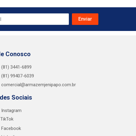
le Conosco
(81) 3441-6899
(81) 99407-6039
comercial@armazemjenipapo.com.br
des Sociais
Instagram
TikTok
Facebook