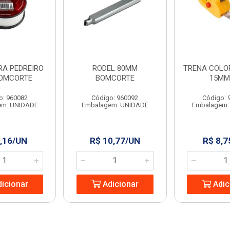
RA PEDREIRO
RODEL 80MM
TRENA COLOR
OMCORTE
BOMCORTE
15MM
o: 960082
Código: 960092
Código: 
em: UNIDADE
Embalagem: UNIDADE
Embalagem:
,16/UN
R$ 10,77/UN
R$ 8,7
icionar
Adicionar
Adic