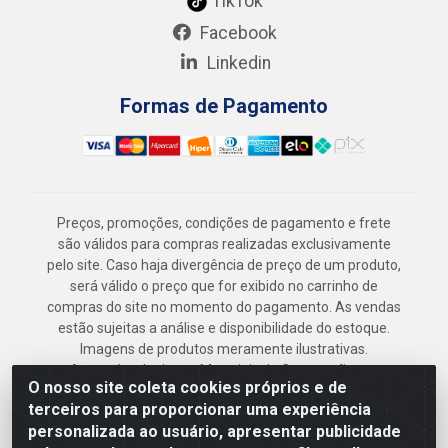
TikTok
Facebook
Linkedin
Formas de Pagamento
Preços, promoções, condições de pagamento e frete
são válidos para compras realizadas exclusivamente
pelo site. Caso haja divergência de preço de um produto,
será válido o preço que for exibido no carrinho de
compras do site no momento do pagamento. As vendas
estão sujeitas a análise e disponibilidade do estoque.
Imagens de produtos meramente ilustrativas.
Armazém Jenipapo Materiais de Construção em
O nosso site coleta cookies próprios e de
Geral LTDA - Rua das Flores, 2691 - Guabiraba,
terceiros para proporcionar uma experiência
Recife/PE - CEP 52.291-630 - CNPJ
personalizada ao usuário, apresentar publicidade
41.097.379/0001-