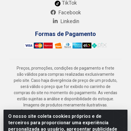
TikTok
Facebook
Linkedin
Formas de Pagamento
Preços, promoções, condições de pagamento e frete
são válidos para compras realizadas exclusivamente
pelo site. Caso haja divergência de preço de um produto,
será válido o preço que for exibido no carrinho de
compras do site no momento do pagamento. As vendas
estão sujeitas a análise e disponibilidade do estoque.
Imagens de produtos meramente ilustrativas.
Armazém Jenipapo Materiais de Construção em
O nosso site coleta cookies próprios e de
Geral LTDA - Rua das Flores, 2691 - Guabiraba,
terceiros para proporcionar uma experiência
Recife/PE - CEP 52.291-630 - CNPJ
personalizada ao usuário, apresentar publicidade
41.097.379/0001-