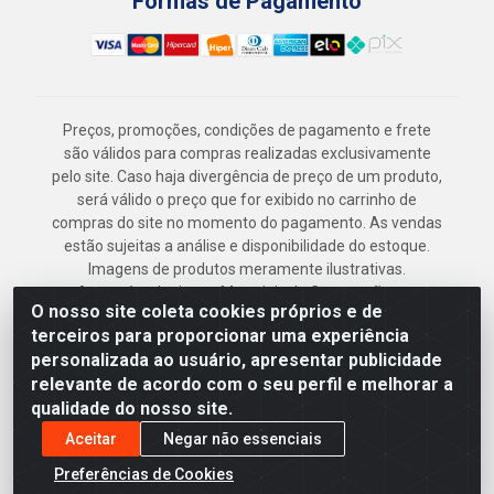
Formas de Pagamento
Preços, promoções, condições de pagamento e frete
são válidos para compras realizadas exclusivamente
pelo site. Caso haja divergência de preço de um produto,
será válido o preço que for exibido no carrinho de
compras do site no momento do pagamento. As vendas
estão sujeitas a análise e disponibilidade do estoque.
Imagens de produtos meramente ilustrativas.
Armazém Jenipapo Materiais de Construção em
O nosso site coleta cookies próprios e de
Geral LTDA - Rua das Flores, 2691 - Guabiraba,
terceiros para proporcionar uma experiência
Recife/PE - CEP 52.291-630 - CNPJ
personalizada ao usuário, apresentar publicidade
41.097.379/0001-
relevante de acordo com o seu perfil e melhorar a
qualidade do nosso site.
Aceitar
Negar não essenciais
Preferências de Cookies