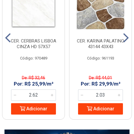
CER. CERBRAS LISBOA
CER. KARINA PALATINO
CINZA HD 57X57
43144 43X43
Código: 970489
Código: 961193
De: R$ 32,46
De: R$ 44,01
Por: R$ 25,99/m²
Por: R$ 29,99/m²
Adicionar
Adicionar