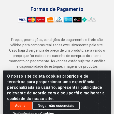
Formas de Pagamento
Preços, promoções, condições de pagamento e frete são
válidos para compras realizadas exclusivamente pelo site.
Caso haja divergência de preço de um produto, será válido o
preço que for exibido no carrinho de compras do site no
momento do pagamento. As vendas estão sujeitas a análise
e disponibilidade do estoque. Imagens de produtos
meramente ilustrativas.
O nosso site coleta cookies próprios e de
Armazém Jenipapo Materiais de Construção em Geral
terceiros para proporcionar uma experiência
LTDA - Rua das Flores, 2691 - Guabiraba, Recife/PE - CEP
personalizada ao usuário, apresentar publicidade
52.291-630 - CNPJ 41.097.379/0001-
relevante de acordo com o seu perfil e melhorar a
qualidade do nosso site.
Aceitar
Negar não essenciais
Preferências de Cookies