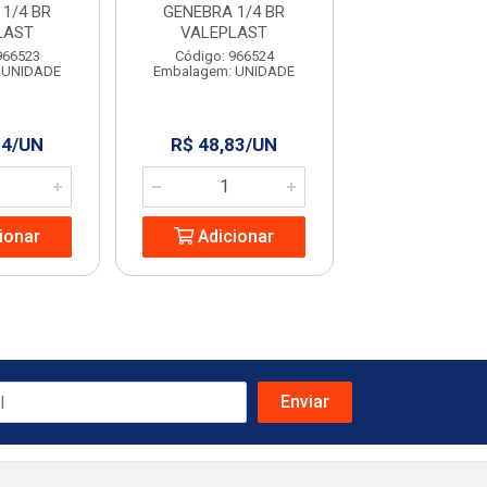
1/4 BR
GENEBRA 1/4 BR
HIGI.C/REG.M
LAST
VALEPLAST
158 FIREN
966523
Código: 966524
Código: 966
 UNIDADE
Embalagem: UNIDADE
Embalagem: U
34/UN
R$ 48,83/UN
R$ 69,99
ionar
Adicionar
Adicio