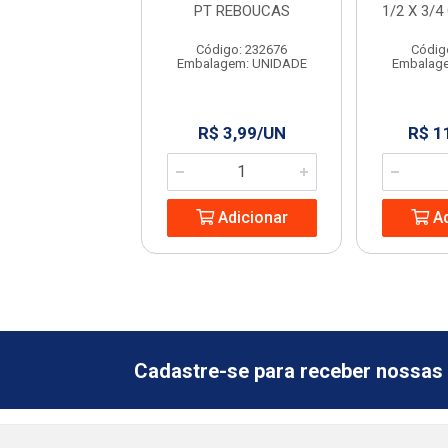
/REG.METAL CR
PT REBOUCAS
1/2 X 3/
58 FIRENZI
Código: 232676
Códig
digo: 966664
Embalagem: UNIDADE
Embalag
agem: UNIDADE
 69,99/PC
R$ 3,99/UN
R$ 1
Adicionar
Adicionar
Ad
Cadastre-se para receber nossas 