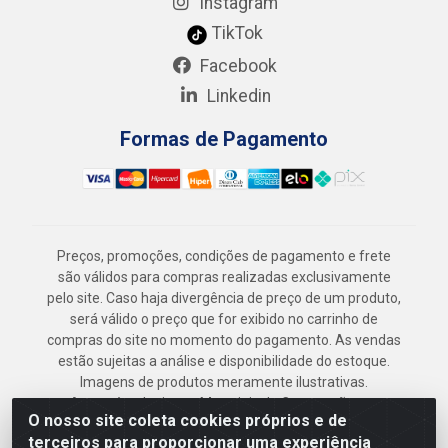
Instagram
TikTok
Facebook
Linkedin
Formas de Pagamento
Preços, promoções, condições de pagamento e frete
são válidos para compras realizadas exclusivamente
pelo site. Caso haja divergência de preço de um produto,
será válido o preço que for exibido no carrinho de
compras do site no momento do pagamento. As vendas
estão sujeitas a análise e disponibilidade do estoque.
Imagens de produtos meramente ilustrativas.
Armazém Jenipapo Materiais de Construção em
O nosso site coleta cookies próprios e de
Geral LTDA - Rua das Flores, 2691 - Guabiraba,
terceiros para proporcionar uma experiência
Recife/PE - CEP 52.291-630 - CNPJ