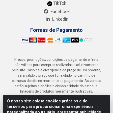
TikTok
Facebook
Linkedin
Formas de Pagamento
Preços, promoções, condições de pagamento e frete
são válidos para compras realizadas exclusivamente
pelo site. Caso haja divergência de preço de um produto,
será válido o preço que for exibido no carrinho de
compras do site no momento do pagamento. As vendas
estão sujeitas a análise e disponibilidade do estoque.
Imagens de produtos meramente ilustrativas.
Armazém Jenipapo Materiais de Construção em
O nosso site coleta cookies próprios e de
Geral LTDA - Rua das Flores, 2691 - Guabiraba,
terceiros para proporcionar uma experiência
Recife/PE - CEP 52.291-630 - CNPJ
personalizada ao usuário, apresentar publicidade
41.097.379/0001-