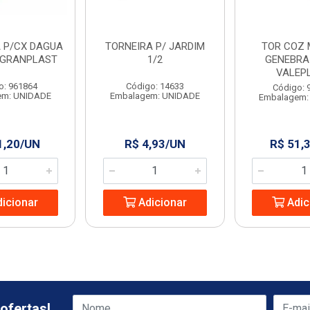
A P/CX DAGUA
TORNEIRA P/ JARDIM
TOR COZ 
4 GRANPLAST
1/2
GENEBRA 
VALEP
o: 961864
Código: 14633
Código: 
em: UNIDADE
Embalagem: UNIDADE
Embalagem:
1,20/UN
R$ 4,93/UN
R$ 51,
icionar
Adicionar
Adic
ofertas!