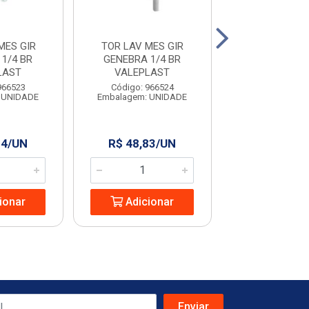
MES GIR
TOR LAV MES GIR
DUCHA
1/4 BR
GENEBRA 1/4 BR
HIGI.C/REG.M
LAST
VALEPLAST
158 FIREN
966523
Código: 966524
Código: 966
 UNIDADE
Embalagem: UNIDADE
Embalagem: U
34/UN
R$ 48,83/UN
R$ 69,99
ionar
Adicionar
Adicio