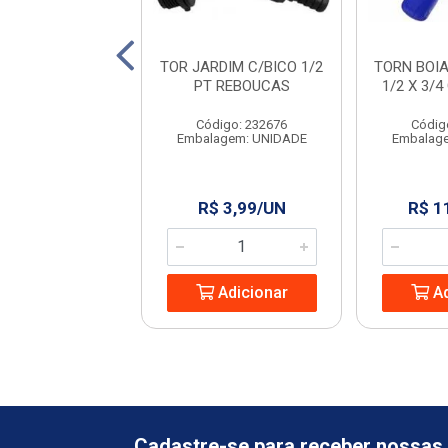
DUCHA
TOR JARDIM C/BICO 1/2
TORN BOI
/REG.METAL CR
PT REBOUCAS
1/2 X 3/
58 FIRENZI
Código: 232676
Códig
digo: 966664
Embalagem: UNIDADE
Embalag
agem: UNIDADE
 69,99/PC
R$ 3,99/UN
R$ 1
Adicionar
Adicionar
Ad
Cadastre-se para receber nossas 