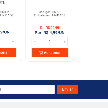
TIL
PLASUTI
966892
Código: 966891
Código: 966
 UNIDADE
Embalagem: UNIDADE
Embalagem: U
De: R$ 29,99
De: R$ 19,
99/UN
Por: R$ 4,99/UN
Por: R$ 4,
ionar
Adicionar
Adicio