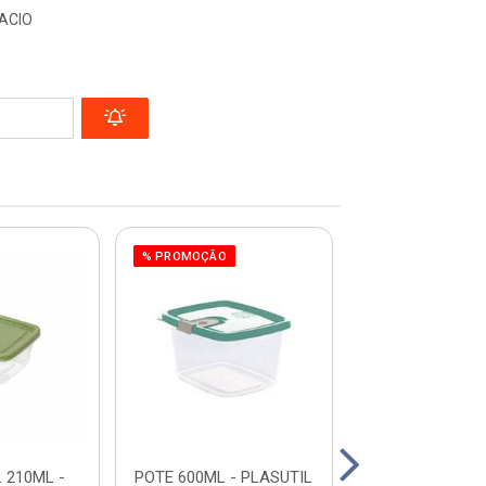
ACIO
% PROMOÇÃO
% PROMOÇÃO
 210ML -
POTE 600ML - PLASUTIL
CLIC POTE RED.