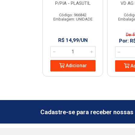
PLASUTIL
P/PIA - PLASUTIL
VD AG
digo: 966890
Código: 966842
Códig
agem: UNIDADE
Embalagem: UNIDADE
Embalag
e: R$ 19,99
De: 
R$ 14,99/UN
 R$ 4,88/UN
Por: R
Adicionar
Adicionar
Ad
Cadastre-se para receber nossas 