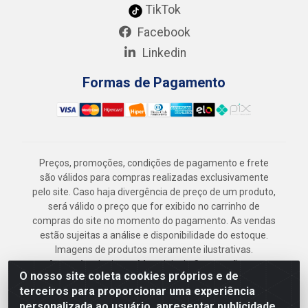
TikTok
Facebook
Linkedin
Formas de Pagamento
Preços, promoções, condições de pagamento e frete
são válidos para compras realizadas exclusivamente
pelo site. Caso haja divergência de preço de um produto,
será válido o preço que for exibido no carrinho de
compras do site no momento do pagamento. As vendas
estão sujeitas a análise e disponibilidade do estoque.
Imagens de produtos meramente ilustrativas.
Armazém Jenipapo Materiais de Construção em
O nosso site coleta cookies próprios e de
Geral LTDA - Rua das Flores, 2691 - Guabiraba,
terceiros para proporcionar uma experiência
Recife/PE - CEP 52.291-630 - CNPJ
personalizada ao usuário, apresentar publicidade
41.097.379/0001-