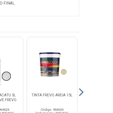
 FINAL.
ACATU 5L
TINTA FREVO AREIA 15L
TINTA FREVO 
VE FREVO
15L
964626
Código: 966636
Código: 966