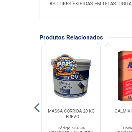
AS CORES EXIBIDAS EM TELAS DIGI
Produtos Relacionados
 FREVO MARFIM
MASSA CORRIDA 20 KG
CALMIX
15L
- FREVO
digo: 966641
Código: 964694
Códi