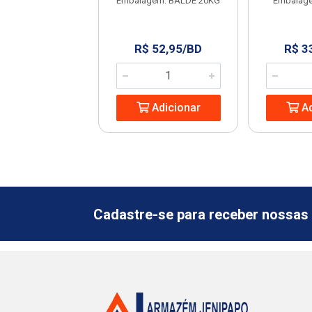
agem: UNIDADE
Embalagem: BALDE 20KG
Embalag
129,99/BD
R$ 52,95/BD
R$ 3
Adicionar
Adicionar
Ad
Cadastre-se para receber nossas 