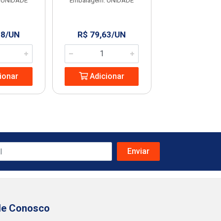
 UNIDADE
Embalagem: UNIDADE
Embalagem: U
28/UN
R$ 79,63/UN
R$ 129,9
ionar
Adicionar
Adicio
le Conosco