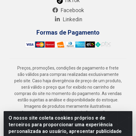
TikTok
Facebook
Linkedin
Formas de Pagamento
Preços, promoções, condições de pagamento e frete
são válidos para compras realizadas exclusivamente
pelo site. Caso haja divergência de preço de um produto,
será válido o preço que for exibido no carrinho de
compras do site no momento do pagamento. As vendas
estão sujeitas a análise e disponibilidade do estoque.
Imagens de produtos meramente ilustrativas.
Armazém Jenipapo Materiais de Construção em
O nosso site coleta cookies próprios e de
Geral LTDA - Rua das Flores, 2691 - Guabiraba,
terceiros para proporcionar uma experiência
Recife/PE - CEP 52.291-630 - CNPJ
personalizada ao usuário, apresentar publicidade
41.097.379/0001-