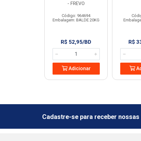
15L
- FREVO
digo: 966641
Código: 964694
Códi
agem: UNIDADE
Embalagem: BALDE 20KG
Embalag
129,99/BD
R$ 52,95/BD
R$ 3
Adicionar
Adicionar
Ad
Cadastre-se para receber nossas 