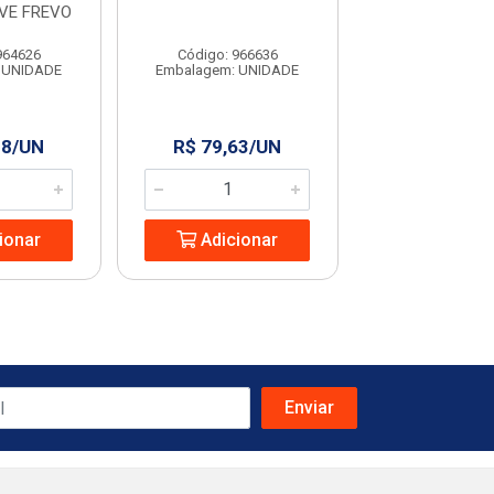
VE FREVO
15L
964626
Código: 966636
Código: 966
 UNIDADE
Embalagem: UNIDADE
Embalagem: U
28/UN
R$ 79,63/UN
R$ 129,9
ionar
Adicionar
Adicio