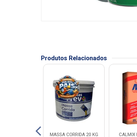
Produtos Relacionados
 FREVO MARFIM
MASSA CORRIDA 20 KG
CALMIX