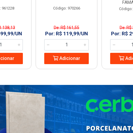
FAMA
: 961228
Código: 970266
Código:
1.138,13
De: R$ 161,55
De: R$
499,99/UN
Por: R$ 119,99/UN
Por: R$ 
cionar
Adicionar
Adi