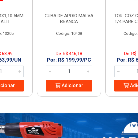
4X1,10 5MM
CUBA DE APOIO MALVA
TOR. COZ C
RALIT
BRANCA
1/4 PARE 
: 13205
Código: 10408
Código:
$ 68,99
De: R$ 446,18
De: R$
 63,99/UN
Por: R$ 199,99/PC
Por: R$ 
cionar
Adicionar
Adi