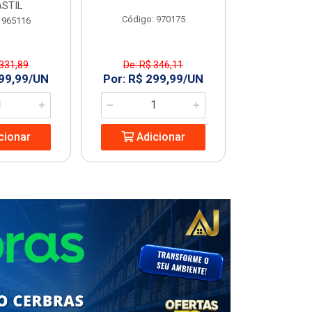
STIL
Código: 970175
Código
 965116
 331,89
De: R$ 346,11
R$ 227
299,99/UN
Por: R$ 299,99/UN
Adic
cionar
Adicionar