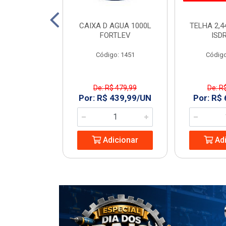
2X3/4 MAQ BR
CAIXA D AGUA 1000L
TELHA 2,4
OUCAS
FORTLEV
ISD
: 230281
Código: 1451
Código
De: R$ 479,99
De: R
6,95/UN
Por: R$ 439,99/UN
Por: R$
icionar
Adicionar
Adi