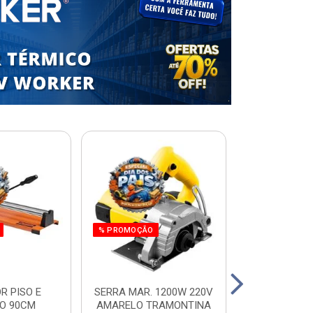
% PROMOÇÃO
R PISO E
SERRA MAR. 1200W 220V
ESCADA RES.
O 90CM
AMARELO TRAMONTINA
ALUM