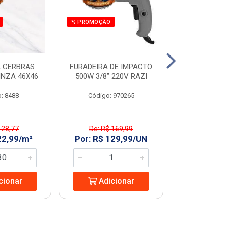
% PROMOÇÃO
 CERBRAS
FURADEIRA DE IMPACTO
SERRA MAR. 
INZA 46X46
500W 3/8” 220V RAZI
AMARELO T
: 8488
Código: 970265
Código:
 28,77
De: R$ 169,99
De: R$ 
22,99/m²
Por: R$ 129,99/UN
Por: R$ 2
cionar
Adicionar
Adic