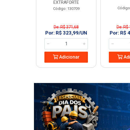
EXTRAFORTE
: 963994
Código
Código: 130709
De: R$ 371,68
De: R$ 
1,23/UN
Por: R$ 323,99/UN
Por: R$ 
icionar
Adicionar
Adi