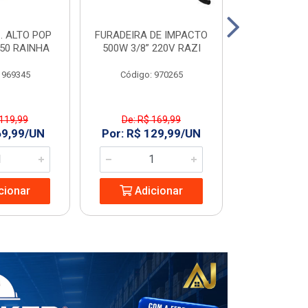
. ALTO POP
FURADEIRA DE IMPACTO
PORTA LIS
C50 RAINHA
500W 3/8” 220V RAZI
60
 969345
Código: 970265
Código
 119,99
De: R$ 169,99
R$ 173
69,99/UN
Por: R$ 129,99/UN
Adic
cionar
Adicionar