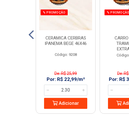
% PROMOÇÃO
% PROMOÇÃ
C. ALTO POP
CERAMICA CERBRAS
CARRO
 C50 RAINHA
IPANEMA BEGE 46X46
TRAM
EXTR
: 969344
Código: 9208
Código
De: R$ 25,99
De: R$
9,99/UN
Por: R$ 22,99/m²
Por: R$ 
icionar
Adicionar
Adi