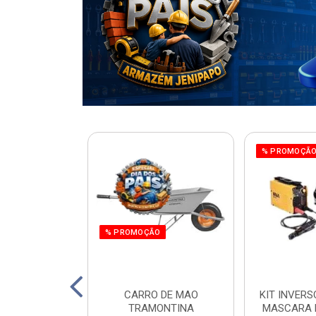
% PROMOÇÃ
% PROMOÇÃO
220W ORBITAL
CARRO DE MAO
KIT INVERS
 WORKER
TRAMONTINA
MASCARA 