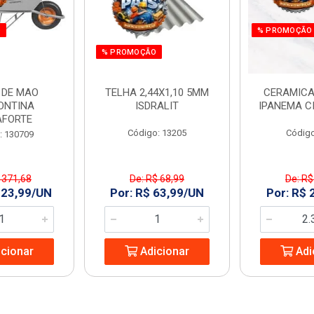
O
% PROMOÇÃO
% PROMOÇÃO
 DE MAO
TELHA 2,44X1,10 5MM
CERAMICA
ONTINA
ISDRALIT
IPANEMA C
AFORTE
Código: 13205
Código
: 130709
 371,68
De: R$ 68,99
De: R$
323,99/UN
Por: R$ 63,99/UN
Por: R$ 
cionar
Adicionar
Adi