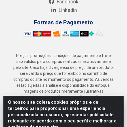
Facebook
Linkedin
Formas de Pagamento
Preços, promoções, condições de pagamento e frete
são válidos para compras realizadas exclusivamente
pelo site. Caso haja divergência de preço de um produto,
será válido o preço que for exibido no carrinho de
compras do site no momento do pagamento. As vendas
estão sujeitas a análise e disponibilidade do estoque.
Imagens de produtos meramente ilustrativas.
Armazém Jenipapo Materiais de Construção em
O nosso site coleta cookies próprios e de
Geral LTDA - Rua das Flores, 2691 - Guabiraba,
terceiros para proporcionar uma experiência
Recife/PE - CEP 52.291-630 - CNPJ
personalizada ao usuário, apresentar publicidade
41.097.379/0001-
relevante de acordo com o seu perfil e melhorar a