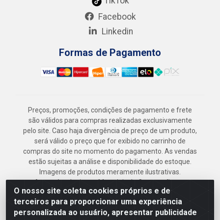
TikTok
Facebook
Linkedin
Formas de Pagamento
Preços, promoções, condições de pagamento e frete
são válidos para compras realizadas exclusivamente
pelo site. Caso haja divergência de preço de um produto,
será válido o preço que for exibido no carrinho de
compras do site no momento do pagamento. As vendas
estão sujeitas a análise e disponibilidade do estoque.
Imagens de produtos meramente ilustrativas.
Armazém Jenipapo Materiais de Construção em
O nosso site coleta cookies próprios e de
Geral LTDA - Rua das Flores, 2691 - Guabiraba,
terceiros para proporcionar uma experiência
Recife/PE - CEP 52.291-630 - CNPJ
personalizada ao usuário, apresentar publicidade
41.097.379/0001-