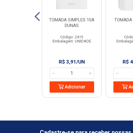
DA DUPLA 10A
TOMADA SIMPLES 10A
TOMADA 
CANOA
DUNAS
ódigo: 9823
Código: 2415
Códi
agem: UNIDADE
Embalagem: UNIDADE
Embalag
 10,26/UN
R$ 3,91/UN
R$ 4
Adicionar
Adicionar
Ad
Cadastre-se para receber nossas 