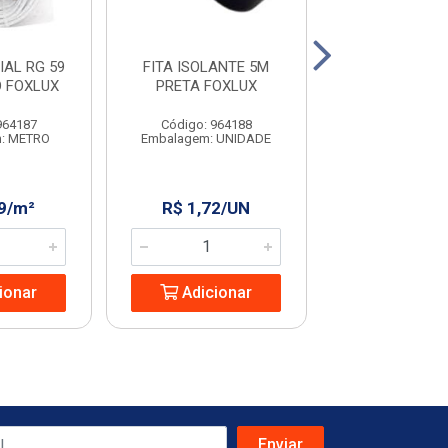
AL RG 59
FITA ISOLANTE 5M
TOMADA DUPL
 FOXLUX
PRETA FOXLUX
CANOA
964187
Código: 964188
Código: 98
: METRO
Embalagem: UNIDADE
Embalagem: U
9/m²
R$ 1,72/UN
R$ 10,26
ionar
Adicionar
Adicio