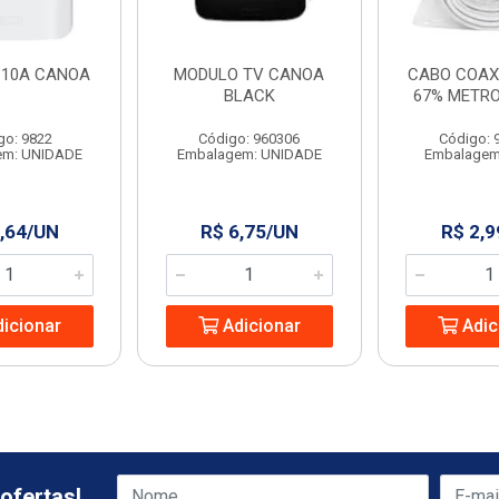
10A CANOA
MODULO TV CANOA
CABO COAXI
BLACK
67% METRO
go: 9822
Código: 960306
Código: 
em: UNIDADE
Embalagem: UNIDADE
Embalagem
,64/UN
R$ 6,75/UN
R$ 2,9
icionar
Adicionar
Adic
ofertas!