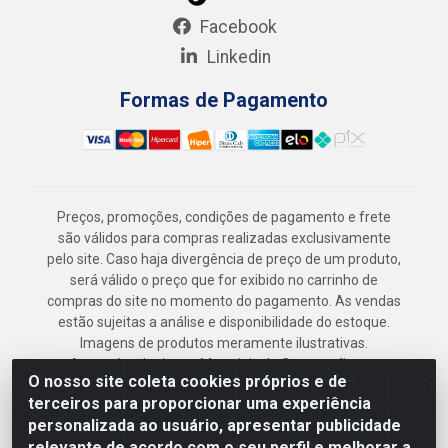
Facebook
Linkedin
Formas de Pagamento
Preços, promoções, condições de pagamento e frete
são válidos para compras realizadas exclusivamente
pelo site. Caso haja divergência de preço de um produto,
será válido o preço que for exibido no carrinho de
compras do site no momento do pagamento. As vendas
estão sujeitas a análise e disponibilidade do estoque.
Imagens de produtos meramente ilustrativas.
Armazém Jenipapo Materiais de Construção em
O nosso site coleta cookies próprios e de
Geral LTDA - Rua das Flores, 2691 - Guabiraba,
terceiros para proporcionar uma experiência
Recife/PE - CEP 52.291-630 - CNPJ
personalizada ao usuário, apresentar publicidade
41.097.379/0001-
relevante de acordo com o seu perfil e melhorar a