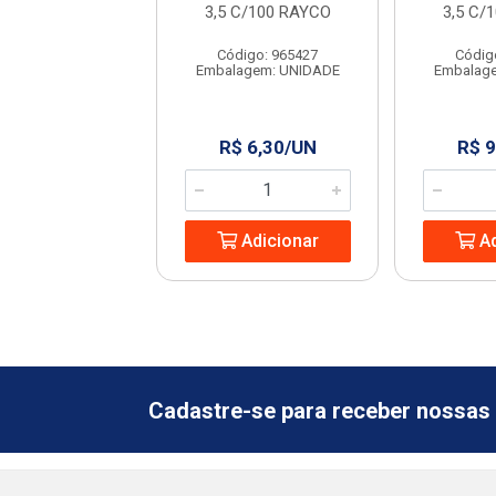
GRANFIX
3,5 C/100 RAYCO
3,5 C/
ódigo: 6364
Código: 965427
Códig
agem: UNIDADE
Embalagem: UNIDADE
Embalag
 2,99/SC
R$ 6,30/UN
R$ 9
Adicionar
Adicionar
Ad
Cadastre-se para receber nossas 