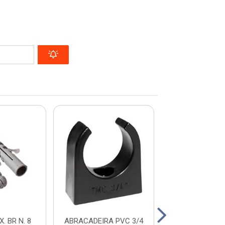
. BR N. 8
ABRACADEIRA PVC 3/4
FIXA FIO 2,5