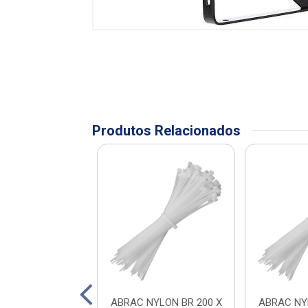
Produtos Relacionados
FIO 2,5 A 4MM
ABRAC NYLON BR 200 X
ABRAC NY