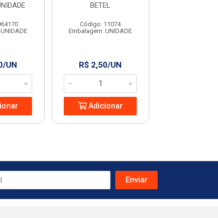
UNIDADE
BETEL
GRANFI
964170
Código: 11074
Código: 63
 UNIDADE
Embalagem: UNIDADE
Embalagem: U
0/UN
R$ 2,50/UN
R$ 2,99/
ionar
Adicionar
Adicio