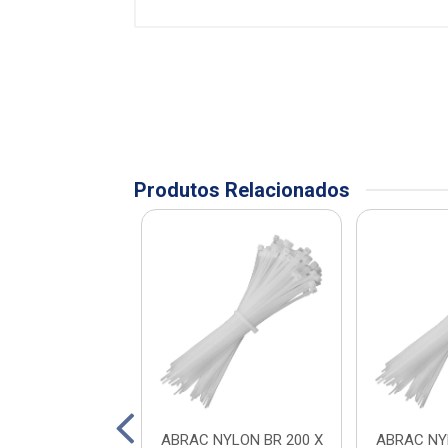
Produtos Relacionados
FIO 2,5 A 4MM
ABRAC NYLON BR 200 X
ABRAC NY