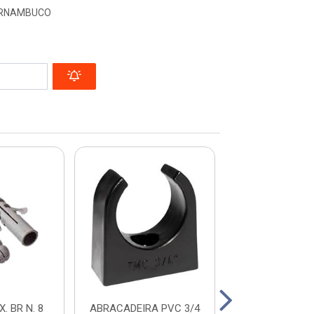
PERNAMBUCO
. BR N. 8
ABRACADEIRA PVC 3/4
FIXA FIO 2,5