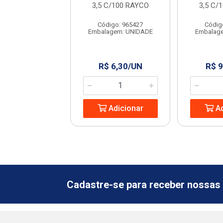
GRANFIX
3,5 C/100 RAYCO
3,5 C/
ódigo: 6364
Código: 965427
Códig
agem: UNIDADE
Embalagem: UNIDADE
Embalag
 2,99/SC
R$ 6,30/UN
R$ 9
Adicionar
Adicionar
Ad
Cadastre-se para receber nossas 